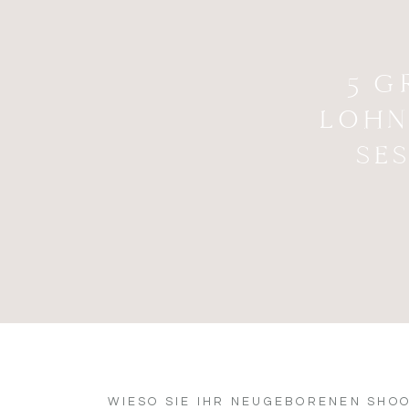
5 G
LOHN
SE
WIESO SIE IHR NEUGEBORENEN SHOO